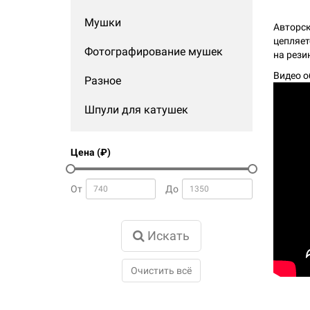
Мушки
Авторск
цепляет
Фотографирование мушек
на рези
Видео о
Разное
Шпули для катушек
Цена (₽)
От
До
Искать
Очистить всё