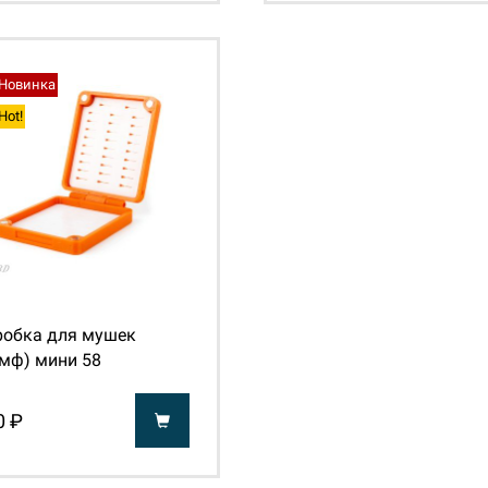
Новинка
Hot!
робка для мушек
мф) мини 58
0 ₽