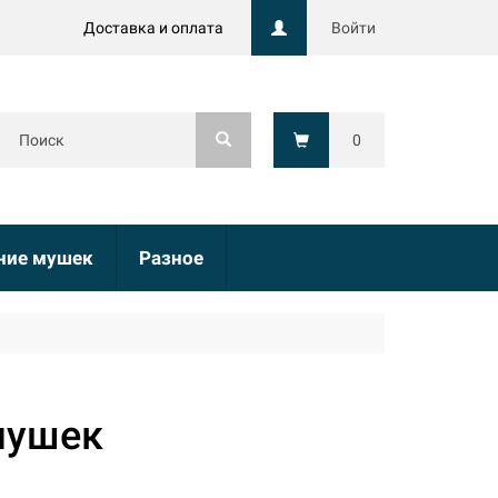
Доставка и оплата
Войти
0
ние мушек
Разное
мушек