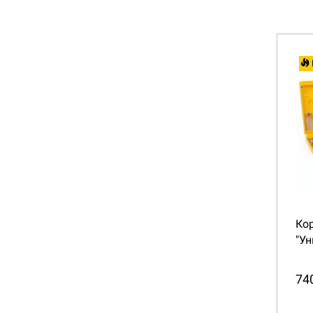
Ко
"Ун
74