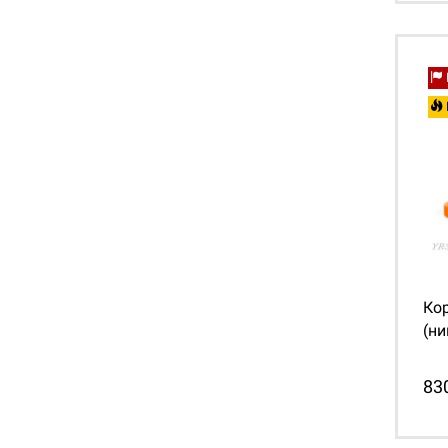
Ко
(ни
83