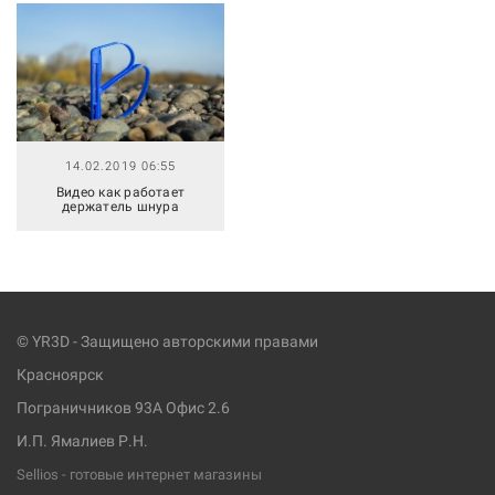
14.02.2019 06:55
Видео как работает
держатель шнура
© YR3D - Защищено авторскими правами
Красноярск
Пограничников 93А Офис 2.6
И.П. Ямалиев Р.Н.
Sellios - готовые интернет магазины